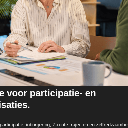
 voor participatie- en
saties.
r
articipatie, inburgering, Z-route trajecten en zelfredzaamhei