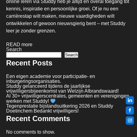
online leren via Studdy heb je altijd en overal toegang tot
kennis, inspiratie en persoonlijke groei. Of je nu een
carrièrestap wilt maken, nieuwe vaardigheden wilt
ontwikkelen of gewoon nieuwsgierig bent – met Studdy
leer je zonder grenzen.
READ more
Search
Search
Recent Posts
Een eigen academie voor participatie- en
inburgeringsorganisaties.
Studdy gelanceerd tijdens de jaarlijkse
vrijwilligersbijeenkomst van Welzijn Albrandswaard!
Al 30+ vrijwilligerscentrales, gemeenten en verenigingen
werken met Studdy!
Tegenprestatie bijstandsuitkering 2026 en Studdy
Doetinchem Bedankt vrijwilligers!
Recent Comments
No comments to show.