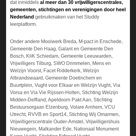
dat inmiddels
al meer dan 30 vrijwilligerscentrales,
gemeenten
, stichtingen en verenigingen door heel
Nederland
gebruikmaken van het Studdy
leerplatform.
Onder andere
Mooiwerk Breda
,
M-pact in Enschede
,
Gemeente Den Haag
,
Galant
en
Gemeente Den
Bosch
,
KliK Schiedam
,
Gemeente Leeuwarden
,
Vrijwilligers Tilburg
,
SWO Drimmelen
,
Mens en
Welzijn Voorst
,
Facet Ridderkerk
,
Welzijn
Albrandswaard
,
Gemeente Doetinchem en
Buurtplein
,
Vught voor Elkaar en Welzijn Vught
,
Via
Vorsa en Via Vie Rijssen-Holten
,
Stichting Welzijn
Midden-Delfland
,
Apeldoorn Pakt Aan
,
Stichting
Bestuursorgaan Elzenburg
,
Volare Arnhem
,
VCU
Utrecht
,
RVVB en Sport14
,
Stichting Wij Omarmen
,
Vrijwilligerscentrale Ouder-Amstel
,
Vrijwilligershuis
Nieuwegein
,
Malkander Ede
,
Nationaal Monument