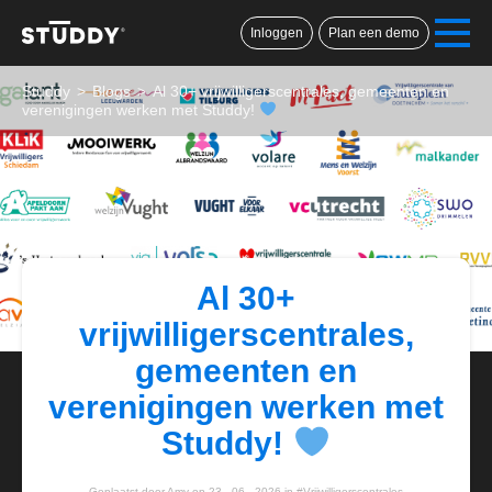
Inloggen
Plan een demo
Studdy
>
Blogs
>
Al 30+ vrijwilligerscentrales, gemeenten en
verenigingen werken met Studdy!
Al 30+
vrijwilligerscentrales,
gemeenten en
verenigingen werken met
Studdy!
Geplaatst door Amy op 23 - 06 - 2026 in #Vrijwilligerscentrales