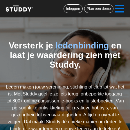
Inloggen
Plan een demo
Versterk je
ledenbinding
en
laat je waardering zien met
Studdy.
.
Leden maken jouw vereniging, stichting of club tot wat het
is. Met Studdy geef je ze iets terug: onbeperkte toegang
tot 800+ online cursussen, e-books en luisterboeken. Van
persoonlijke ontwikkeling tot creatieve hobby’s, van
gezondheid tot werkvaardigheden. Altijd en overal te
volgen! Dat maakt Studdy dé unieke manier om leden te
binden, te waarderen en nieuwe leden aan te trekken!